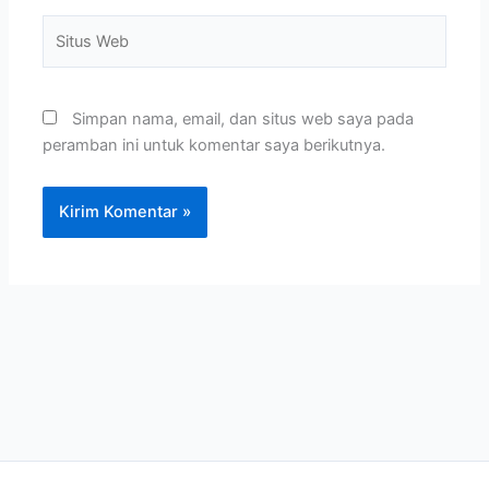
Situs
Web
Simpan nama, email, dan situs web saya pada
peramban ini untuk komentar saya berikutnya.