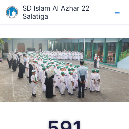
Lewati
SD Islam Al Azhar 22
ke
Salatiga
konten
591